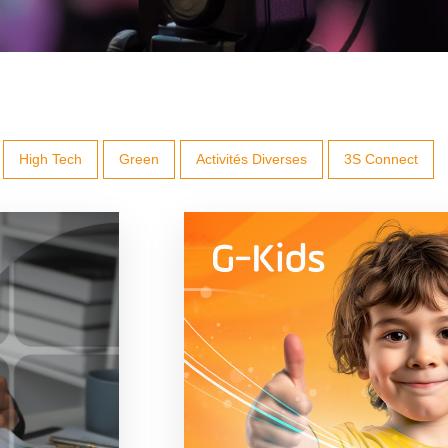
High Tech
Green
Activités Diverses
3S Connect