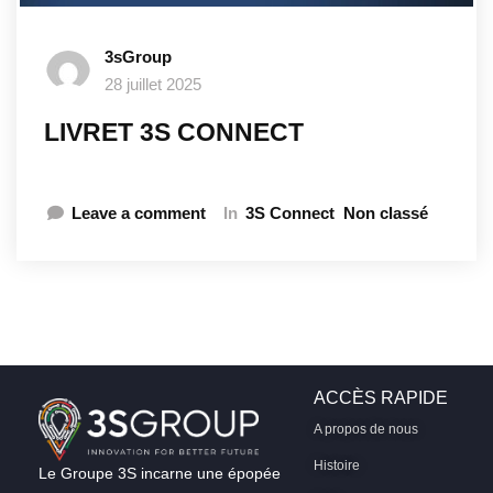
3sGroup
28 juillet 2025
LIVRET 3S CONNECT
Leave a comment
In
3S Connect
Non classé
ACCÈS RAPIDE
A propos de nous
Histoire
Le Groupe 3S incarne une épopée