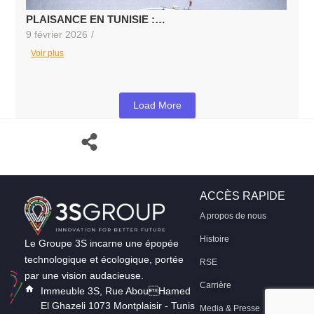
PLAISANCE EN TUNISIE :…
9 février 2026
/
Voir plus
Load More
ACCÈS RAPIDE
A propos de nous
Histoire
Le Groupe 3S incarne une épopée
technologique et écologique, portée
RSE
par une vision audacieuse.
Carrière
Immeuble 3S, Rue AbouHamed
El Ghazeli 1073 Montplaisir - Tunis
Media & Presse