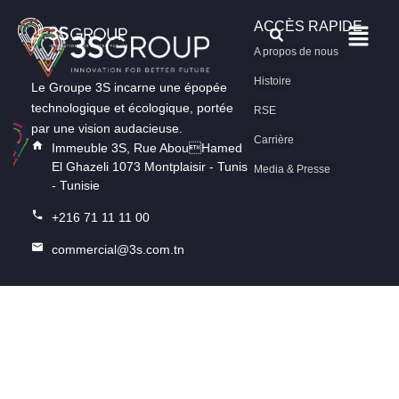
ACCÈS RAPIDE
A propos de nous
Histoire
Le Groupe 3S incarne une épopée
technologique et écologique, portée
RSE
par une vision audacieuse.
Carrière
Immeuble 3S, Rue AbouHamed
El Ghazeli 1073 Montplaisir - Tunis
Media & Presse
- Tunisie
+216 71 11 11 00
commercial@3s.com.tn