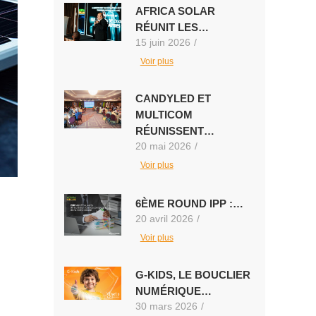
AFRICA SOLAR
RÉUNIT LES…
15 juin 2026
/
Voir plus
CANDYLED ET
MULTICOM
RÉUNISSENT…
20 mai 2026
/
Voir plus
6ÈME ROUND IPP :…
20 avril 2026
/
Voir plus
G-KIDS, LE BOUCLIER
NUMÉRIQUE…
30 mars 2026
/