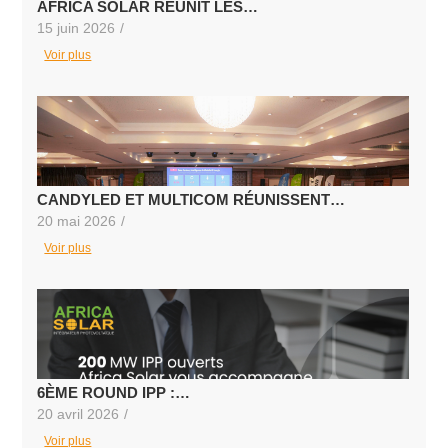
AFRICA SOLAR RÉUNIT LES…
15 juin 2026
/
Voir plus
CANDYLED ET MULTICOM RÉUNISSENT…
20 mai 2026
/
Voir plus
6ÈME ROUND IPP :…
20 avril 2026
/
Voir plus